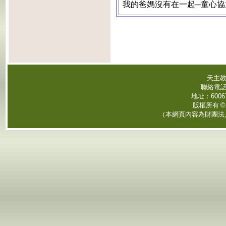
我的爸媽沒有在一起─童心協
天主教
聯絡電
地址：
6006
版權所有
©
（本網頁內容為財團法